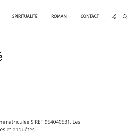
Social
SPIRITUALITÉ
ROMAN
CONTACT
Menu
é
 immatriculée SIRET 954040531. Les
es et enquêtes.